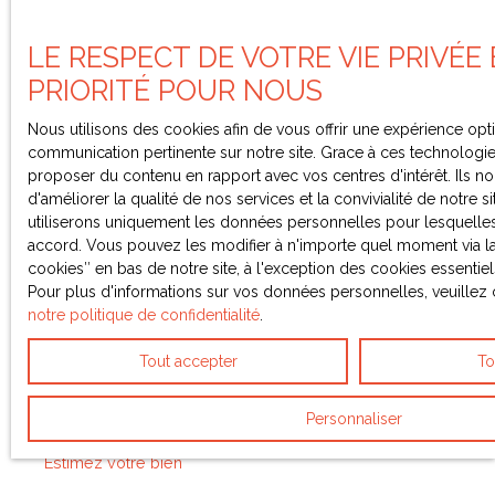
Je recherche un bien
LE RESPECT DE VOTRE VIE PRIVÉE
PRIORITÉ POUR NOUS
Vente appartement Reims (51100)
Nous utilisons des cookies afin de vous offrir une expérience opt
Vente appartement Châlons-en-Champagne (51000)
communication pertinente sur notre site. Grace à ces technolog
Vente maison Reims (51100)
proposer du contenu en rapport avec vos centres d'intérêt. Ils 
d'améliorer la qualité de nos services et la convivialité de notre si
Vente immeuble Reims (51100)
utiliserons uniquement les données personnelles pour lesquelle
Vente maison Mailly-le-Camp (10230)
accord. Vous pouvez les modifier à n'importe quel moment via la
cookies″ en bas de notre site, à l'exception des cookies essentie
Vente fonds de commerce Châlons-en-Champagne
Pour plus d'informations sur vos données personnelles, veuillez 
(51000)
notre politique de confidentialité
.
Tout accepter
To
Je suis propriétaire
Personnaliser
Estimez votre bien